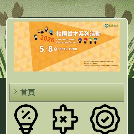
跳
到
主
要
內
容
區
首頁