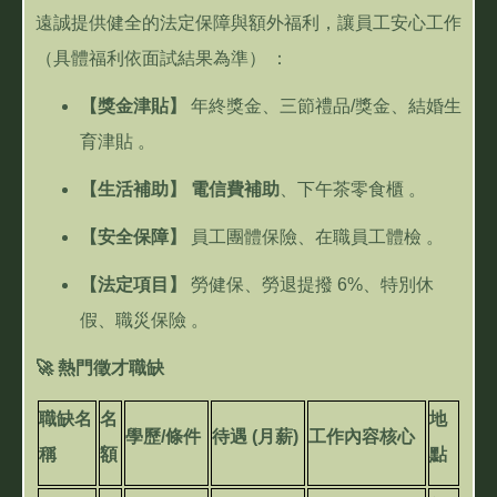
遠誠提供健全的法定保障與額外福利，讓員工安心工作
（具體福利依面試結果為準）
：
【獎金津貼】
年終獎金、三節禮品
/
獎金、結婚生
育津貼
。
【生活補助】
電信費補助
、下午茶零食櫃
。
【安全保障】
員工團體保險、在職員工體檢
。
【法定項目】
勞健保、勞退提撥
6%
、特別休
假、職災保險
。
🚀
熱門徵才職缺
職缺名
名
地
學歷
/
條件
待遇
(
月薪
)
工作內容核心
稱
額
點