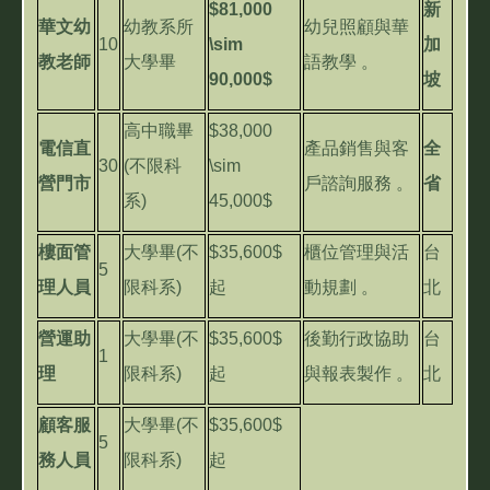
$81,000
新
華文幼
幼教系所
幼兒照顧與華
10
\sim
加
教老師
大學畢
語教學
。
90,000$
坡
高中職畢
$38,000
電信直
產品銷售與客
全
30
(
不限科
\sim
營門市
戶諮詢服務
。
省
系
)
45,000$
樓面管
大學畢
(
不
$35,600$
櫃位管理與活
台
5
理人員
限科系
)
起
動規劃
。
北
營運助
大學畢
(
不
$35,600$
後勤行政協助
台
1
理
限科系
)
起
與報表製作
。
北
顧客服
大學畢
(
不
$35,600$
5
務人員
限科系
)
起