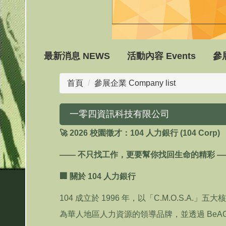
最新消息 NEWS
活動內容 Events
參展
首頁
參展企業 Company list
一零四資訊科技有限公司
🚀
2026
校園徵才：
104
人力銀行
(104 Corp)
——
不只找工作，更要幫你找回生命的精彩
—
🏢
關於
104
人力銀行
104
成立於
1996
年，以「
C.M.O.S.A.
」五大核
為華人地區人力資源的領導品牌，並透過
BeAG