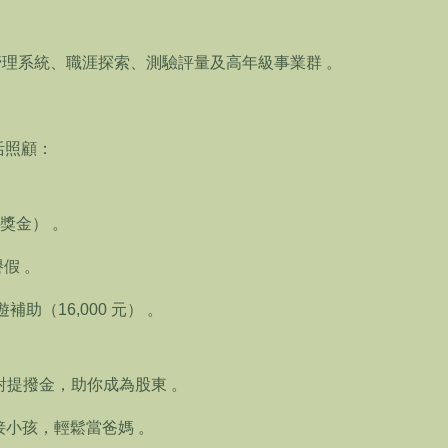
管理系統、職涯探索、測驗評量及高年級事業群
。
活照顧：
獎金）
。
譽假
。
遊補助（
16,000
元）
。
對提撥金，助你成為股東
。
接小孩，輕鬆當爸媽
。