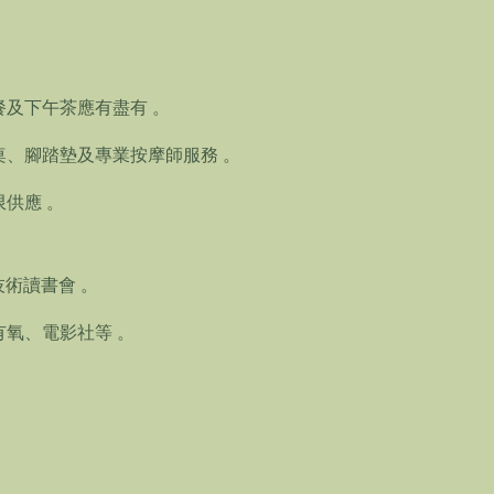
餐及下午茶應有盡有
。
桌、腳踏墊及專業按摩師服務
。
限供應
。
技術讀書會
。
有氧、電影社等
。