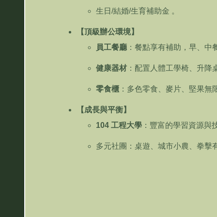
生日
/
結婚
/
生育補助金
。
【頂級辦公環境】
員工餐廳
：餐點享有補助，早、中
健康器材
：配置人體工學椅、升降
零食櫃
：多色零食、麥片、堅果無
【成長與平衡】
104
工程大學
：豐富的學習資源與
多元社團：桌遊、城市小農、拳擊