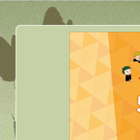
跳
到
主
要
內
容
區