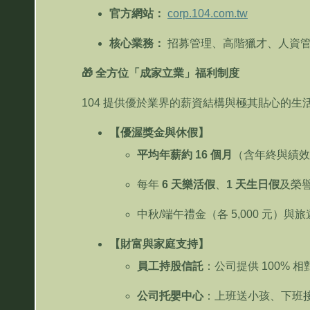
官方網站：
corp.104.com.tw
核心業務：
招募管理、高階獵才、人資
🎁
全方位「成家立業」福利制度
104
提供優於業界的薪資結構與極其貼心的生
【優渥獎金與休假】
平均年薪約
16
個月
（含年終與績效
每年
6
天樂活假
、
1
天生日假
及榮
中秋
/
端午禮金（各
5,000
元）與旅
【財富與家庭支持】
員工持股信託
：公司提供
100%
相
公司托嬰中心
：上班送小孩、下班