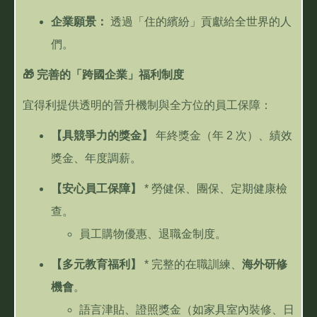
企業願景：
透過「住的繽紛」貢獻給全世界的人
們。
🎁
完善的「跨國企業」福利制度
宜得利提供透明的晉升機制與全方位的員工保障：
【具競爭力的獎金】
年終獎金（年
2
次）、績效
獎金、年度調薪。
【安心員工保障】
*
勞健保、團保、定期健康檢
查。
員工購物優惠、退職金制度。
【多元教育福利】
*
完整的在職訓練、
海外研修
機會
。
語言津貼、證照獎金（如家具室內裝修、日