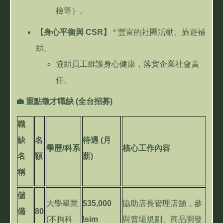
檢等）。
【身心平衡與
CSR
】
*
豐富的社團活動、旅遊補
助。
協助員工維護身心健康，落實企業社會責
任。
💼
重點徵才職缺
(
全台招募
)
職
缺
名
待遇
(
月
學歷
/
科系
核心工作內容
名
額
薪
)
稱
儲
大學畢業
$35,000
協助店長管理店舖，參
備
80
(
不拘科
\sim
與賣場規劃、商品開發