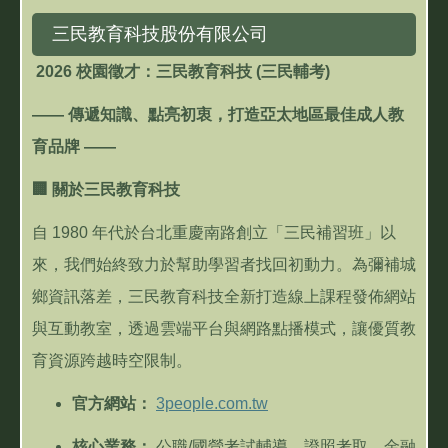
三民教育科技股份有限公司
2026
校園徵才：三民教育科技
(
三民輔考
)
——
傳遞知識、點亮初衷，打造亞太地區最佳成人教
育品牌
——
🏢
關於三民教育科技
自
1980
年代於台北重慶南路創立「三民補習班」以
來，我們始終致力於幫助學習者找回初動力。為彌補城
鄉資訊落差，三民教育科技全新打造線上課程發佈網站
與互動教室，透過雲端平台與網路點播模式，讓優質教
育資源跨越時空限制。
官方網站：
3people.com.tw
核心業務：
公職
/
國營考試輔導、證照考取、金融