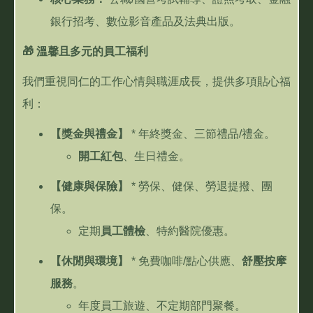
銀行招考、數位影音產品及法典出版。
🎁
溫馨且多元的員工福利
我們重視同仁的工作心情與職涯成長，提供多項貼心福
利：
【獎金與禮金】
*
年終獎金、三節禮品
/
禮金。
開工紅包
、生日禮金。
【健康與保險】
*
勞保、健保、勞退提撥、團
保。
定期
員工體檢
、特約醫院優惠。
【休閒與環境】
*
免費咖啡
/
點心供應、
舒壓按摩
服務
。
年度員工旅遊、不定期部門聚餐。