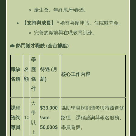
慶生會、年終尾牙
/
春酒。
【支持與成長】
*
婚喪喜慶津貼、住院慰問金。
完善的職前與在職教育訓練。
💼
熱門徵才職缺
(
全台據點
)
學
職缺
名
歷
待遇
(
月
核心工作內容
名稱
額
條
薪
)
件
大
課程
$33,000
協助學員規劃國考與證照進修
學
諮詢
10
\sim
路徑、課程諮詢與報名服務、
以
專員
50,000$
學員關懷。
上