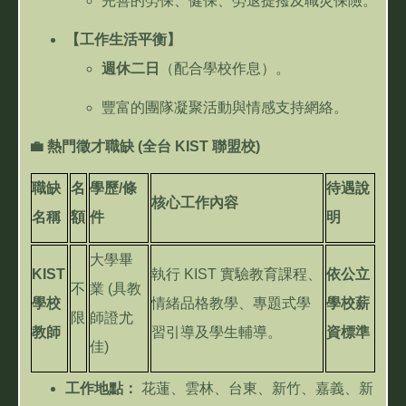
完善的勞保、健保、勞退提撥及職災保險。
【工作生活平衡】
週休二日
（配合學校作息）。
豐富的團隊凝聚活動與情感支持網絡。
💼
熱門徵才職缺
(
全台
KIST
聯盟校
)
職缺
名
學歷
/
條
待遇說
核心工作內容
名稱
額
件
明
大學畢
KIST
執行
KIST
實驗教育課程、
依公立
不
業
(
具教
學校
情緒品格教學、專題式學
學校薪
限
師證尤
教師
習引導及學生輔導。
資標準
佳
)
工作地點：
花蓮、雲林、台東、新竹、嘉義、新