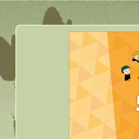
跳
到
主
要
內
容
區