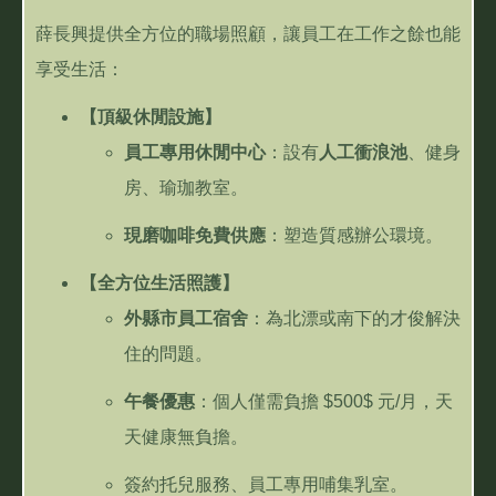
薛長興提供全方位的職場照顧，讓員工在工作之餘也能
享受生活：
【頂級休閒設施】
員工專用休閒中心
：設有
人工衝浪池
、健身
房、瑜珈教室。
現磨咖啡免費供應
：塑造質感辦公環境。
【全方位生活照護】
外縣市員工宿舍
：為北漂或南下的才俊解決
住的問題。
午餐優惠
：個人僅需負擔
$500$
元
/
月，天
天健康無負擔。
簽約托兒服務、員工專用哺集乳室。