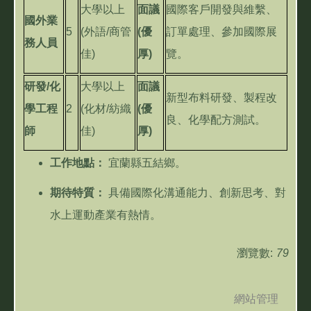
大學以上
面議
國際客戶開發與維繫、
國外業
5
(
外語
/
商管
(
優
訂單處理、參加國際展
務人員
佳
)
厚
)
覽。
研發
/
化
大學以上
面議
新型布料研發、製程改
學工程
2
(
化材
/
紡織
(
優
良、化學配方測試。
師
佳
)
厚
)
工作地點：
宜蘭縣五結鄉。
期待特質：
具備國際化溝通能力、創新思考、對
水上運動產業有熱情。
瀏覽數:
79
網站管理