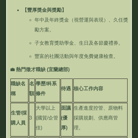
【豐厚獎金與獎勵】
年中及年終獎金（視營運與表現）、久任獎
勵方案。
子女教育獎助學金、生日及各節慶禮券。
豐富的社團活動與年度免費健康檢查。
💼
熱門徵才職缺
(
宜蘭總部
)
職缺名
名
學歷
/
科系
待遇
核心工作內容
稱
額
條件
大學以上
面議
生產進度控管、原物料
生管
/
採
3
(
國貿
/
企管
(
優
採購規劃、供應商管
購人員
佳
)
厚
)
理。